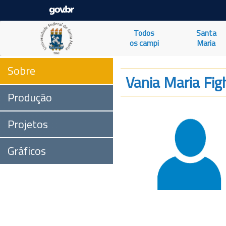
Todos
Santa
os campi
Maria
Sobre
Vania Maria Fig
Produção
Projetos
Gráficos