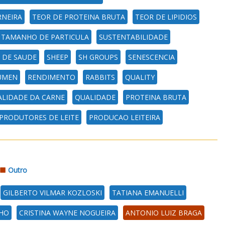
RNEIRA
TEOR DE PROTEINA BRUTA
TEOR DE LIPIDIOS
TAMANHO DE PARTICULA
SUSTENTABILIDADE
 DE SAUDE
SHEEP
SH GROUPS
SENESCENCIA
UMEN
RENDIMENTO
RABBITS
QUALITY
LIDADE DA CARNE
QUALIDADE
PROTEINA BRUTA
PRODUTORES DE LEITE
PRODUCAO LEITEIRA
Outro
GILBERTO VILMAR KOZLOSKI
TATIANA EMANUELLI
LHO
CRISTINA WAYNE NOGUEIRA
ANTONIO LUIZ BRAGA