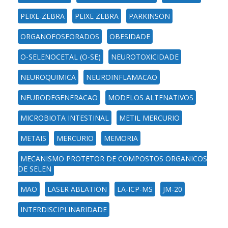
PEIXE-ZEBRA
PEIXE ZEBRA
PARKINSON
ORGANOFOSFORADOS
OBESIDADE
O-SELENOCETAL (O-SE)
NEUROTOXICIDADE
NEUROQUIMICA
NEUROINFLAMACAO
NEURODEGENERACAO
MODELOS ALTENATIVOS
MICROBIOTA INTESTINAL
METIL MERCURIO
METAIS
MERCURIO
MEMORIA
MECANISMO PROTETOR DE COMPOSTOS ORGANICOS
DE SELEN
MAO
LASER ABLATION
LA-ICP-MS
JM-20
INTERDISCIPLINARIDADE