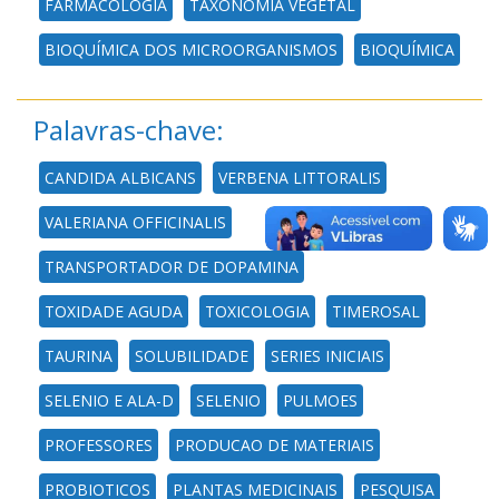
FARMACOLOGIA
TAXONOMIA VEGETAL
BIOQUÍMICA DOS MICROORGANISMOS
BIOQUÍMICA
Palavras-chave:
CANDIDA ALBICANS
VERBENA LITTORALIS
VALERIANA OFFICINALIS
TRANSPORTADOR DE DOPAMINA
TOXIDADE AGUDA
TOXICOLOGIA
TIMEROSAL
TAURINA
SOLUBILIDADE
SERIES INICIAIS
SELENIO E ALA-D
SELENIO
PULMOES
PROFESSORES
PRODUCAO DE MATERIAIS
PROBIOTICOS
PLANTAS MEDICINAIS
PESQUISA