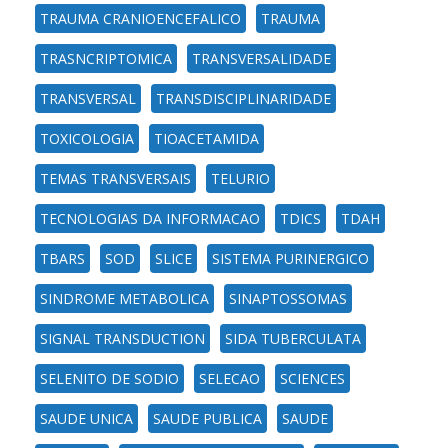
TRAUMA CRANIOENCEFALICO
TRAUMA
TRASNCRIPTOMICA
TRANSVERSALIDADE
TRANSVERSAL
TRANSDISCIPLINARIDADE
TOXICOLOGIA
TIOACETAMIDA
TEMAS TRANSVERSAIS
TELURIO
TECNOLOGIAS DA INFORMACAO
TDICS
TDAH
TBARS
SOD
SLICE
SISTEMA PURINERGICO
SINDROME METABOLICA
SINAPTOSSOMAS
SIGNAL TRANSDUCTION
SIDA TUBERCULATA
SELENITO DE SODIO
SELECAO
SCIENCES
SAUDE UNICA
SAUDE PUBLICA
SAUDE