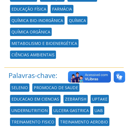
EDUCAÇÃO FÍSICA
FARMÁCIA
QUÍMICA BIO-INORGÂNICA
QUÍMICA
QUÍMICA ORGÂNICA
METABOLISMO E BIOENERGÉTICA
CIÊNCIAS AMBIENTAIS
Palavras-chave:
SELENIO
PROMOCAO DE SAUDE
EDUCACAO EM CIENCIAS
ZEBRAFISH
UPTAKE
UNDERNUTRITION
ULCERA GASTRICA
UAB
TREINAMENTO FISICO
TREINAMENTO AEROBIO