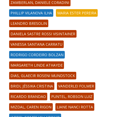
ZAMBERLAN, DANIELE CORADINI
PHILLIP VILANOVA ILHA
MARIA ESTER PEREIRA
LEANDRO BRESOLIN
DANIELA SASTRE ROSSI VISINTAINER
VANESSA SANTANA CARRATU
RODRIGO CORDEIRO BOLZAN
MARGARETH LINDE ATHAYDE
DIAS, GLAECIR ROSENI MUNDSTOCK
BRIDI, JÉSSIKA CRISTINA
VANDERLEI FOLMER
RICARDO BRANDAO
PUNTEL, ROBSON LUIZ
MIZDAL, CAREN RIGON
LIANE NANCI ROTTA