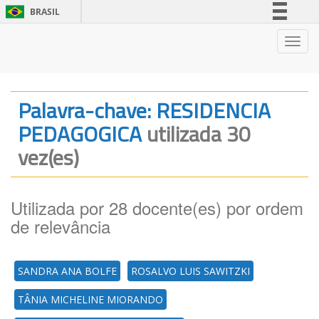
BRASIL
Simplifique!
Nave
Comunica BR
Participe
Acesso à informação
Palavra-chave: RESIDENCIA
Legislação
PEDAGOGICA
utilizada 30
Canais
vez(es)
Utilizada por 28 docente(es) por ordem
de relevância
SANDRA ANA BOLFE
ROSALVO LUIS SAWITZKI
TÂNIA MICHELINE MIORANDO