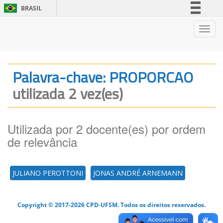
BRASIL
Simplifique!
Nave
Comunica BR
Participe
Acesso à informação
Palavra-chave: PROPORCAO
Legislação
utilizada 2 vez(es)
Canais
Utilizada por 2 docente(es) por ordem
de relevância
JULIANO PEROTTONI
JONAS ANDRÉ ARNEMANN
Copyright © 2017-2026 CPD-UFSM. Todos os direitos reservados.