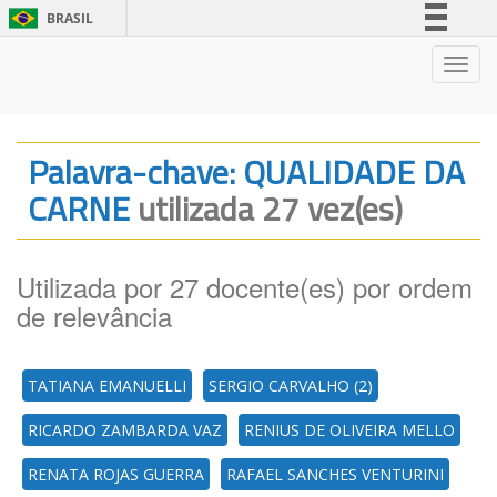
BRASIL
Simplifique!
Nave
Comunica BR
Participe
Acesso à informação
Palavra-chave: QUALIDADE DA
Legislação
CARNE
utilizada 27 vez(es)
Canais
Utilizada por 27 docente(es) por ordem
de relevância
TATIANA EMANUELLI
SERGIO CARVALHO (2)
RICARDO ZAMBARDA VAZ
RENIUS DE OLIVEIRA MELLO
RENATA ROJAS GUERRA
RAFAEL SANCHES VENTURINI