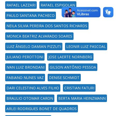
RAFAEL LAZZARI
RAFAEL ESPIGOLAN
PAULO SANTANA PACHECO
NEILA SILVIA PEREIRA DOS SANTOS RICHARDS
MONICA BEATRIZ ALVARADO SOARES
LUIZ ÂNGELO DAMIAN PIZZUTI
LEONIR LUIZ PASCOAL
JULIANO PEROTTONI
JOSE LAERTE NORNBERG
IVAN LUIZ BRONDANI
GILSON ANTÔNIO PESSOA
FABIANO NUNES VAZ
DENISE SCHMIDT
DARI CELESTINO ALVES FILHO
CRISTIAN FATURI
BRAULIO OTOMAR CARON
BERTA MARIA HEINZMANN
ARLEI RODRIGUES BONET DE QUADROS