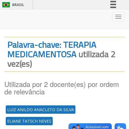
BRASIL
Simplifique!
Nave
Comunica BR
Participe
Acesso à informação
Palavra-chave: TERAPIA
Legislação
MEDICAMENTOSA
utilizada 2
Canais
vez(es)
Utilizada por 2 docente(es) por ordem
de relevância
LUIZ ANILDO ANACLETO DA SILVA
ELIANE TATSCH NEVES