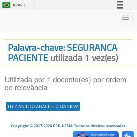
BRASIL
Simplifique!
Nave
Comunica BR
Participe
Acesso à informação
Palavra-chave: SEGURANCA
Legislação
PACIENTE
utilizada 1 vez(es)
Canais
Utilizada por 1 docente(es) por ordem
de relevância
LUIZ ANILDO ANACLETO DA SILVA
Copyright © 2017-2026 CPD-UFSM. Todos os direitos reservados.