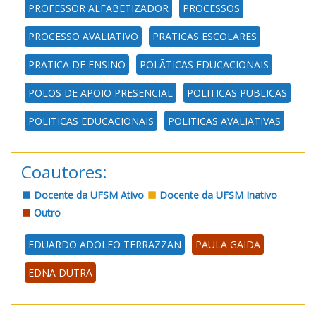
PROFESSOR ALFABETIZADOR
PROCESSOS
PROCESSO AVALIATIVO
PRATICAS ESCOLARES
PRATICA DE ENSINO
POLÃTICAS EDUCACIONAIS
POLOS DE APOIO PRESENCIAL
POLITICAS PUBLICAS
POLITICAS EDUCACIONAIS
POLITICAS AVALIATIVAS
Coautores:
Docente da UFSM Ativo
Docente da UFSM Inativo
Outro
EDUARDO ADOLFO TERRAZZAN
PAULA GAIDA
EDNA DUTRA