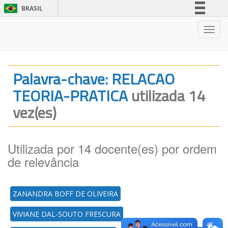
BRASIL
Simplifique!
Nave
Comunica BR
Participe
Acesso à informação
Palavra-chave: RELACAO
Legislação
TEORIA-PRATICA
utilizada 14
Canais
vez(es)
Utilizada por 14 docente(es) por ordem
de relevância
ZANANDRA BOFF DE OLIVEIRA
VIVIANE DAL-SOUTO FRESCURA