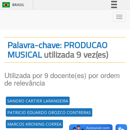
BRASIL
Simplifique!
Nave
Comunica BR
Participe
Acesso à informação
Palavra-chave: PRODUCAO
Legislação
MUSICAL
utilizada 9 vez(es)
Canais
Utilizada por 9 docente(es) por ordem
de relevância
SANDRO CARTIER LARANGEIRA
PATRICIO EDUARDO OROZCO CONTRERAS
MARCOS KRONING CORREA