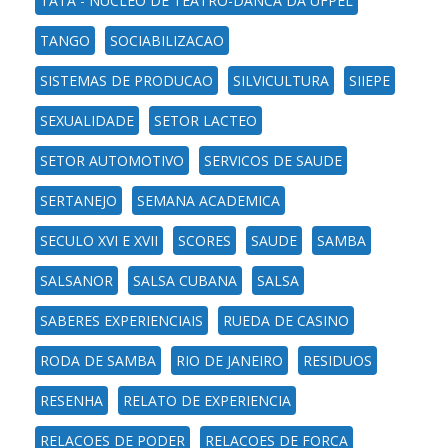
TATA - NUCLEO DE TEATRO-DANCA DA UFPEL
TANGO
SOCIABILIZACAO
SISTEMAS DE PRODUCAO
SILVICULTURA
SIIEPE
SEXUALIDADE
SETOR LACTEO
SETOR AUTOMOTIVO
SERVICOS DE SAUDE
SERTANEJO
SEMANA ACADEMICA
SECULO XVI E XVII
SCORES
SAUDE
SAMBA
SALSANOR
SALSA CUBANA
SALSA
SABERES EXPERIENCIAIS
RUEDA DE CASINO
RODA DE SAMBA
RIO DE JANEIRO
RESIDUOS
RESENHA
RELATO DE EXPERIENCIA
RELACOES DE PODER
RELACOES DE FORCA