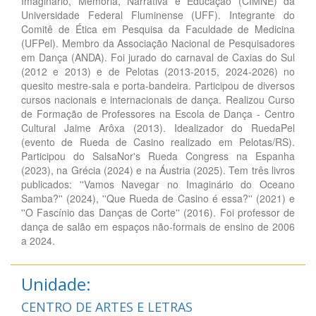
Imaginário, Memória, Narrativa e Educação (CIMNE) da
Universidade Federal Fluminense (UFF). Integrante do
Comitê de Ética em Pesquisa da Faculdade de Medicina
(UFPel). Membro da Associação Nacional de Pesquisadores
em Dança (ANDA). Foi jurado do carnaval de Caxias do Sul
(2012 e 2013) e de Pelotas (2013-2015, 2024-2026) no
quesito mestre-sala e porta-bandeira. Participou de diversos
cursos nacionais e internacionais de dança. Realizou Curso
de Formação de Professores na Escola de Dança - Centro
Cultural Jaime Arôxa (2013). Idealizador do RuedaPel
(evento de Rueda de Casino realizado em Pelotas/RS).
Participou do SalsaNor's Rueda Congress na Espanha
(2023), na Grécia (2024) e na Áustria (2025). Tem três livros
publicados: ''Vamos Navegar no Imaginário do Oceano
Samba?'' (2024), ''Que Rueda de Casino é essa?'' (2021) e
''O Fascínio das Danças de Corte'' (2016). Foi professor de
dança de salão em espaços não-formais de ensino de 2006
a 2024.
Unidade:
CENTRO DE ARTES E LETRAS