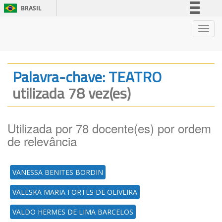
BRASIL
Simplifique!
Nave
Comunica BR
Participe
Acesso à informação
Palavra-chave: TEATRO
Legislação
utilizada 78 vez(es)
Canais
Utilizada por 78 docente(es) por ordem
de relevância
VANESSA BENITES BORDIN
VALESKA MARIA FORTES DE OLIVEIRA
VALDO HERMES DE LIMA BARCELOS