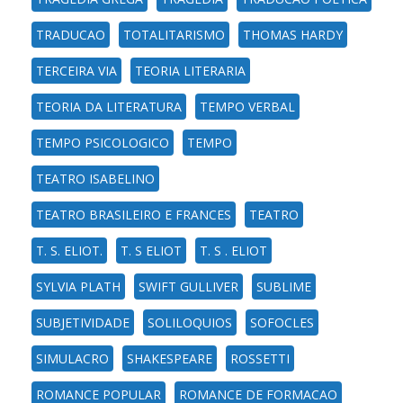
TRADUCAO
TOTALITARISMO
THOMAS HARDY
TERCEIRA VIA
TEORIA LITERARIA
TEORIA DA LITERATURA
TEMPO VERBAL
TEMPO PSICOLOGICO
TEMPO
TEATRO ISABELINO
TEATRO BRASILEIRO E FRANCES
TEATRO
T. S. ELIOT.
T. S ELIOT
T. S . ELIOT
SYLVIA PLATH
SWIFT GULLIVER
SUBLIME
SUBJETIVIDADE
SOLILOQUIOS
SOFOCLES
SIMULACRO
SHAKESPEARE
ROSSETTI
ROMANCE POPULAR
ROMANCE DE FORMACAO