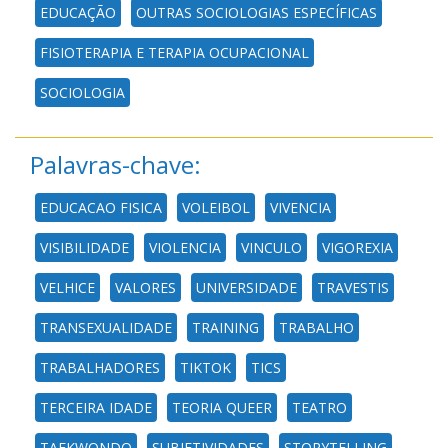
EDUCAÇÃO
OUTRAS SOCIOLOGIAS ESPECÍFICAS
FISIOTERAPIA E TERAPIA OCUPACIONAL
SOCIOLOGIA
Palavras-chave:
EDUCACAO FISICA
VOLEIBOL
VIVENCIA
VISIBILIDADE
VIOLENCIA
VINCULO
VIGOREXIA
VELHICE
VALORES
UNIVERSIDADE
TRAVESTIS
TRANSEXUALIDADE
TRAINING
TRABALHO
TRABALHADORES
TIKTOK
TICS
TERCEIRA IDADE
TEORIA QUEER
TEATRO
TAEKWONDO
SUBJETIVIDADES
STORYTELLING