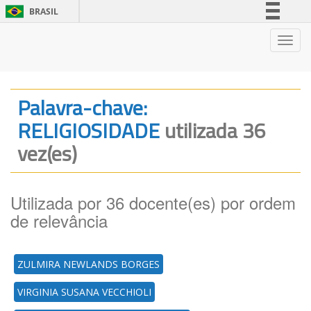
BRASIL
Simplifique!
Nave
Comunica BR
Participe
Acesso à informação
Palavra-chave:
Legislação
RELIGIOSIDADE
utilizada 36
Canais
vez(es)
Utilizada por 36 docente(es) por ordem
de relevância
ZULMIRA NEWLANDS BORGES
VIRGINIA SUSANA VECCHIOLI