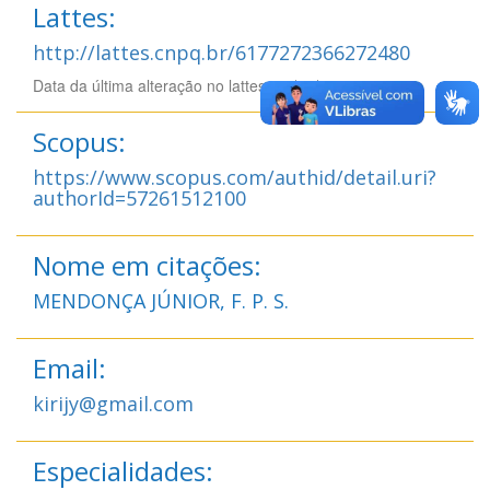
Lattes:
http://lattes.cnpq.br/6177272366272480
Data da última alteração no lattes: 21/07/2026 12:07
Scopus:
https://www.scopus.com/authid/detail.uri?
authorId=57261512100
Nome em citações:
MENDONÇA JÚNIOR, F. P. S.
Email:
kirijy@gmail.com
Especialidades: