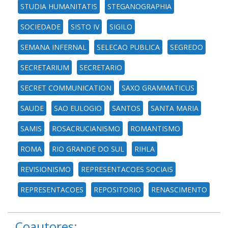
STUDIA HUMANITATIS
STEGANOGRAPHIA
SOCIEDADE
SISTO IV
SIGILO
SEMANA INFERNAL
SELECAO PUBLICA
SEGREDO
SECRETARIUM
SECRETARIO
SECRET COMMUNICATION
SAXO GRAMMATICUS
SAUDE
SAO EULOGIO
SANTOS
SANTA MARIA
SAMIS
ROSACRUCIANISMO
ROMANTISMO
ROMA
RIO GRANDE DO SUL
RIHLA
REVISIONISMO
REPRESENTACOES SOCIAIS
REPRESENTACOES
REPOSITORIO
RENASCIMENTO
Coautores: