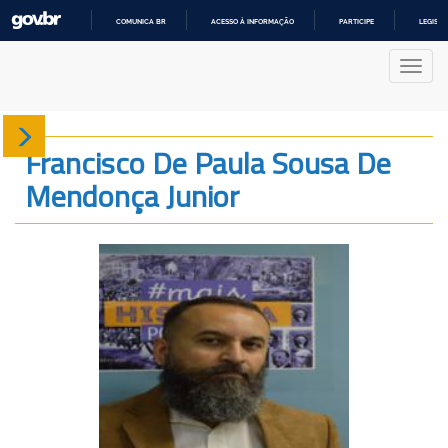
COMUNICA BR
ACESSO À INFORMAÇÃO
PARTICIPE
LEGISL
IR
PARA
Nave
O
CONTEÚDO
Sobre
Francisco De Paula Sousa De
Mendonça Junior
Produção
Projetos
Gráficos