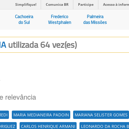
Simplifique!
Comunica BR
Participe
Acesso à infor
Cachoeira
Frederico
Palmeira
do Sul
Westphalen
das Missões
IA
utilizada 64 vez(es)
A
e relevância
MEDI
MARIA MEDIANEIRA PADOIN
MARIANA SELISTER GOMES
DRIGUEZ
CARLOS HENRIQUE ARMANI
LEONARDO DA ROCHA 