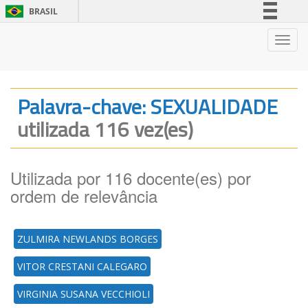
BRASIL
Simplifique!
Nave
Comunica BR
Participe
Acesso à informação
Palavra-chave: SEXUALIDADE
Legislação
utilizada 116 vez(es)
Canais
Utilizada por 116 docente(es) por
ordem de relevância
ZULMIRA NEWLANDS BORGES
VITOR CRESTANI CALEGARO
VIRGINIA SUSANA VECCHIOLI