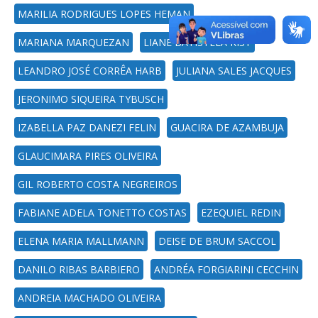
MARILIA RODRIGUES LOPES HEMAN
MARIANA MARQUEZAN
LIANE BATISTELA KIST
LEANDRO JOSÉ CORRÊA HARB
JULIANA SALES JACQUES
JERONIMO SIQUEIRA TYBUSCH
IZABELLA PAZ DANEZI FELIN
GUACIRA DE AZAMBUJA
GLAUCIMARA PIRES OLIVEIRA
GIL ROBERTO COSTA NEGREIROS
FABIANE ADELA TONETTO COSTAS
EZEQUIEL REDIN
ELENA MARIA MALLMANN
DEISE DE BRUM SACCOL
DANILO RIBAS BARBIERO
ANDRÉA FORGIARINI CECCHIN
ANDREIA MACHADO OLIVEIRA