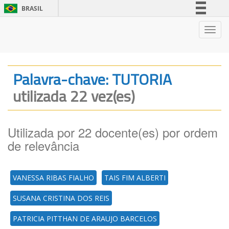
BRASIL
Simplifique!
Nave
Comunica BR
Participe
Acesso à informação
Palavra-chave: TUTORIA
Legislação
utilizada 22 vez(es)
Canais
Utilizada por 22 docente(es) por ordem
de relevância
VANESSA RIBAS FIALHO
TAIS FIM ALBERTI
SUSANA CRISTINA DOS REIS
PATRICIA PITTHAN DE ARAUJO BARCELOS