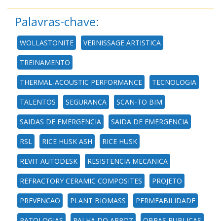
Palavras-chave:
WOLLASTONITE
VERNISSAGE ARTISTICA
TREINAMENTO
THERMAL-ACOUSTIC PERFORMANCE
TECNOLOGIA
TALENTOS
SEGURANCA
SCAN-TO BIM
SAIDAS DE EMERGENCIA
SAIDA DE EMERGENCIA
RSL
RICE HUSK ASH
RICE HUSK
REVIT AUTODESK
RESISTENCIA MECANICA
REFRACTORY CERAMIC COMPOSITES
PROJETO
PREVENCAO
PLANT BIOMASS
PERMEABILIDADE
PATOLOGIAS
PALHA DO ARROZ
OBRAS PUBLICAS