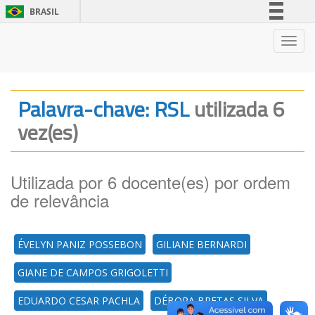
BRASIL
Simplifique!
Nave
Comunica BR
Participe
Acesso à informação
Palavra-chave: RSL
utilizada 6
Legislação
vez(es)
Canais
Utilizada por 6 docente(es) por ordem
de relevância
ÉVELYN PANIZ POSSEBON
GILIANE BERNARDI
GIANE DE CAMPOS GRIGOLETTI
EDUARDO CESAR PACHLA
DÉBORA BRETAS SILVA