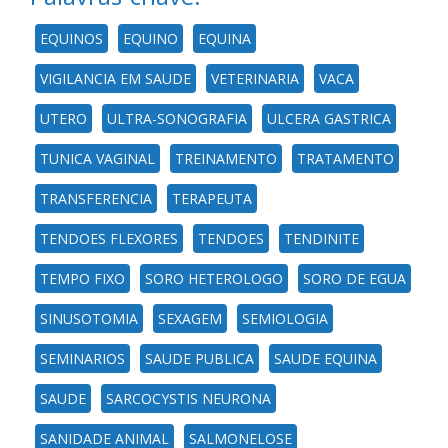
EQUINOS
EQUINO
EQUINA
VIGILANCIA EM SAUDE
VETERINARIA
VACA
UTERO
ULTRA-SONOGRAFIA
ULCERA GASTRICA
TUNICA VAGINAL
TREINAMENTO
TRATAMENTO
TRANSFERENCIA
TERAPEUTA
TENDOES FLEXORES
TENDOES
TENDINITE
TEMPO FIXO
SORO HETEROLOGO
SORO DE EGUA
SINUSOTOMIA
SEXAGEM
SEMIOLOGIA
SEMINARIOS
SAUDE PUBLICA
SAUDE EQUINA
SAUDE
SARCOCYSTIS NEURONA
SANIDADE ANIMAL
SALMONELOSE