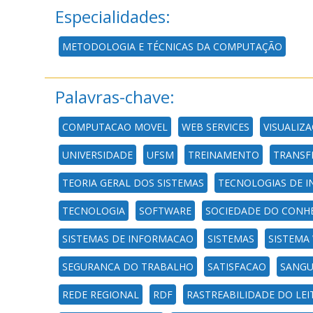
Especialidades:
METODOLOGIA E TÉCNICAS DA COMPUTAÇÃO
Palavras-chave:
COMPUTACAO MOVEL
WEB SERVICES
VISUALIZ
UNIVERSIDADE
UFSM
TREINAMENTO
TRANSF
TEORIA GERAL DOS SISTEMAS
TECNOLOGIAS DE 
TECNOLOGIA
SOFTWARE
SOCIEDADE DO CONH
SISTEMAS DE INFORMACAO
SISTEMAS
SISTEMA
SEGURANCA DO TRABALHO
SATISFACAO
SANGU
REDE REGIONAL
RDF
RASTREABILIDADE DO LEI