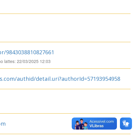
.br/9843038810827661
no lattes: 22/03/2025 12:03
s.com/authid/detail.uri?authorId=57193954958
om