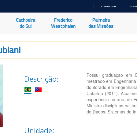
COMUNICA BR
ACESS
IR
PARA
Cachoeira
Frederico
Palmeira
O
CONTEÚDO
do Sul
Westphalen
das Missões
ubiani
Possui graduação em E
Descrição:
mestrado em Engenharia 
doutorado em Engenharia
Catarina (2011). Atualm
experiência na área de 
Ministra disciplinas na 
de Dados, Sistemas de I
Unidade: