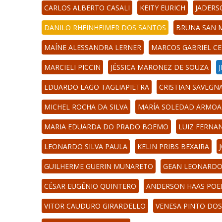
CARLOS ALBERTO CASALI
KEITY EURICH
JADERS
DANILO RHEINHEIMER DOS SANTOS
BRUNA SAN M
MAÍNE ALESSANDRA LERNER
MARCOS GABRIEL CE
MARCIELI PICCIN
JÉSSICA MARONEZ DE SOUZA
EDUARDO LAGO TAGLIAPIETRA
CRISTIAN SAVEGN
MICHEL ROCHA DA SILVA
MARÍA SOLEDAD ARMOA
MARIA EDUARDA DO PRADO BOEMO
LUIZ FERNA
LEONARDO SILVA PAULA
KELIN PRIBS BEXAIRA
GUILHERME GUERIN MUNARETO
GEAN LEONARDO
CÉSAR EUGÊNIO QUINTERO
ANDERSON HAAS POE
VITOR CAUDURO GIRARDELLO
VENESA PINTO DO