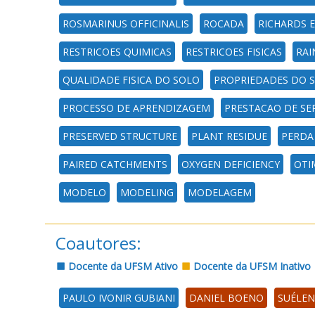
ROSMARINUS OFFICINALIS
ROCADA
RICHARDS 
RESTRICOES QUIMICAS
RESTRICOES FISICAS
RAI
QUALIDADE FISICA DO SOLO
PROPRIEDADES DO 
PROCESSO DE APRENDIZAGEM
PRESTACAO DE SE
PRESERVED STRUCTURE
PLANT RESIDUE
PERDA
PAIRED CATCHMENTS
OXYGEN DEFICIENCY
OTI
MODELO
MODELING
MODELAGEM
Coautores:
Docente da UFSM Ativo
Docente da UFSM Inativo
PAULO IVONIR GUBIANI
DANIEL BOENO
SUÉLEN