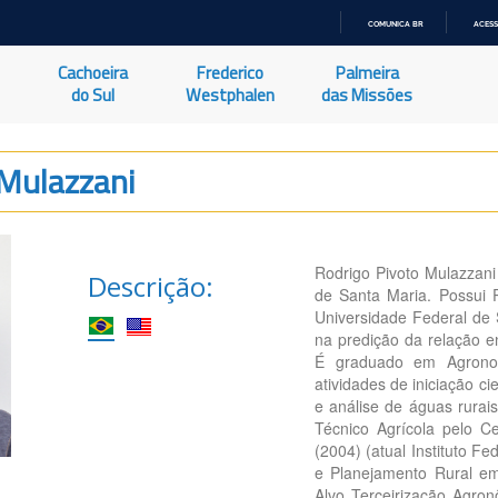
COMUNICA BR
ACESS
IR
PARA
Cachoeira
Frederico
Palmeira
O
CONTEÚDO
do Sul
Westphalen
das Missões
 Mulazzani
Rodrigo Pivoto Mulazzani
Descrição:
de Santa Maria. Possui 
Universidade Federal d
na predição da relação e
É graduado em Agronom
atividades de iniciação ci
e análise de águas rurais
Técnico Agrícola pelo C
(2004) (atual Instituto F
e Planejamento Rural em
Alvo Terceirização Agron