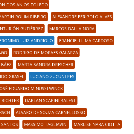
ON DOS ANJOS TOLEDO
ARTIN ROLIM RIBEIRO
ALEXANDRE FERIGOLO ALVES
NTURIÓN GUTIÉRREZ
MARCOS DALLA NORA
JERONIMO LUIZ ANDRIOLO
FRANCIELI LIMA CARDOSO
AGO
RODRIGO DE MORAES GALARZA
 BÁEZ
MARTA SANDRA DRESCHER
NDO GRASEL
LUCIANO ZUCUNI PES
JOSÉ EDUARDO MINUSSI WINCK
 RICHTER
DARLAN SCAPINI BALEST
RSCH
ÁLVARO DE SOUZA CARNELLOSSO
S SANTOS
MASSIMO TAGLIAVINI
MARLISE NARA CIOTTA