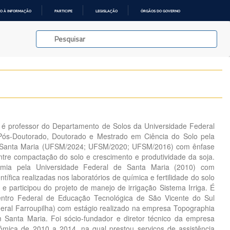
O À INFORMAÇÃO
PARTICIPE
LEGISLAÇÃO
ÓRGÃOS DO GOVERNO
 é professor do Departamento de Solos da Universidade Federal
Pós-Doutorado, Doutorado e Mestrado em Ciência do Solo pela
e Santa Maria (UFSM/2024; UFSM/2020; UFSM/2016) com ênfase
ntre compactação do solo e crescimento e produtividade da soja.
ia pela Universidade Federal de Santa Maria (2010) com
entífica realizadas nos laboratórios de química e fertilidade do solo
 e participou do projeto de manejo de irrigação Sistema Irriga. É
entro Federal de Educação Tecnológica de São Vicente do Sul
ederal Farroupilha) com estágio realizado na empresa Topographia
 Santa Maria. Foi sócio-fundador e diretor técnico da empresa
ômica de 2010 a 2014, na qual prestou serviços de assistência