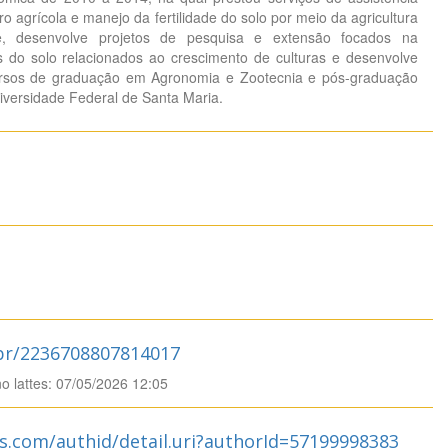
ro agrícola e manejo da fertilidade do solo por meio da agricultura
e, desenvolve projetos de pesquisa e extensão focados na
do solo relacionados ao crescimento de culturas e desenvolve
ursos de graduação em Agronomia e Zootecnia e pós-graduação
iversidade Federal de Santa Maria.
.br/2236708807814017
no lattes: 07/05/2026 12:05
s.com/authid/detail.uri?authorId=57199998383