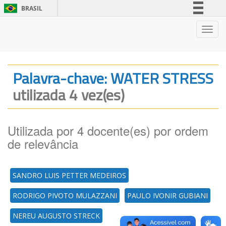
BRASIL
Simplifique!
Nave
Comunica BR
Participe
Acesso à informação
Palavra-chave: WATER STRESS
Legislação
utilizada 4 vez(es)
Canais
Utilizada por 4 docente(es) por ordem
de relevância
SANDRO LUIS PETTER MEDEIROS
RODRIGO PIVOTO MULAZZANI
PAULO IVONIR GUBIANI
NEREU AUGUSTO STRECK