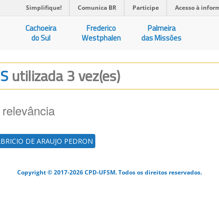
Simplifique!
Comunica BR
Participe
Acesso à infor
Cachoeira
Frederico
Palmeira
do Sul
Westphalen
das Missões
IS
utilizada 3 vez(es)
 relevância
ABRICIO DE ARAUJO PEDRON
Copyright © 2017-2026 CPD-UFSM. Todos os direitos reservados.