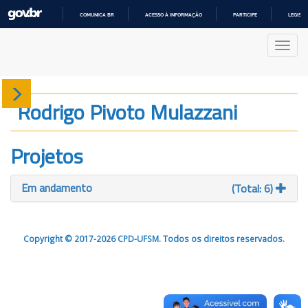
COMUNICA BR
ACESSO À INFORMAÇÃO
PARTICIPE
LEGISL
IR
PARA
Nave
O
CONTEÚDO
Sobre
Rodrigo Pivoto Mulazzani
Produção
Projetos
Projetos
Em andamento
(Total: 6)
Gráficos
Copyright © 2017-2026 CPD-UFSM. Todos os direitos reservados.