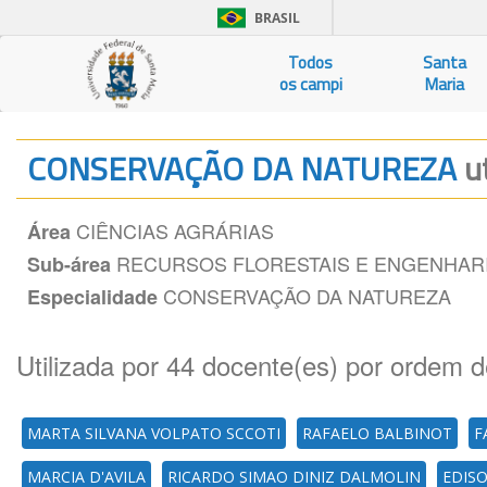
BRASIL
Todos
Santa
os campi
Maria
CONSERVAÇÃO DA NATUREZA
u
CIÊNCIAS AGRÁRIAS
Área
RECURSOS FLORESTAIS E ENGENHARI
Sub-área
CONSERVAÇÃO DA NATUREZA
Especialidade
Utilizada por 44 docente(es) por ordem d
MARTA SILVANA VOLPATO SCCOTI
RAFAELO BALBINOT
F
MARCIA D'AVILA
RICARDO SIMAO DINIZ DALMOLIN
EDIS