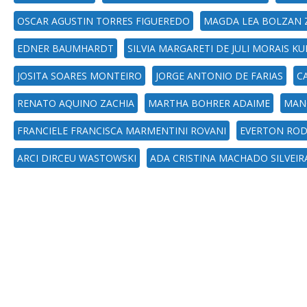
OSCAR AGUSTIN TORRES FIGUEREDO
MAGDA LEA BOLZAN
EDNER BAUMHARDT
SILVIA MARGARETI DE JULI MORAIS K
JOSITA SOARES MONTEIRO
JORGE ANTONIO DE FARIAS
C
RENATO AQUINO ZACHIA
MARTHA BOHRER ADAIME
MANO
FRANCIELE FRANCISCA MARMENTINI ROVANI
EVERTON ROD
ARCI DIRCEU WASTOWSKI
ADA CRISTINA MACHADO SILVEIR