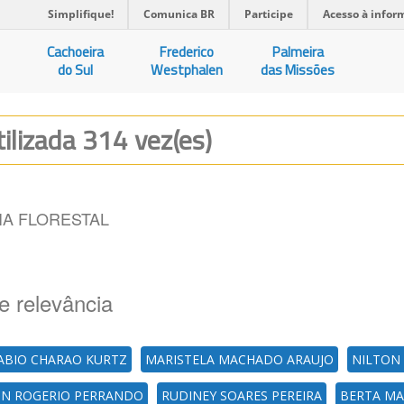
Simplifique!
Comunica BR
Participe
Acesso à infor
Cachoeira
Frederico
Palmeira
do Sul
Westphalen
das Missões
tilizada 314 vez(es)
A FLORESTAL
e relevância
ABIO CHARAO KURTZ
MARISTELA MACHADO ARAUJO
NILTON
ON ROGERIO PERRANDO
RUDINEY SOARES PEREIRA
BERTA MA