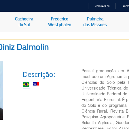
COMUNICA BR
ACESS
IR
PARA
Cachoeira
Frederico
Palmeira
O
CONTEÚDO
do Sul
Westphalen
das Missões
iniz Dalmolin
Possui graduação em Ag
Descrição:
mestrado em Agronomia p
Ciências do Solo pela 
Universidade Técnica de
Universidade Federal de
Engenharia Florestal. É 
do Solo e do programa 
Ciência Rural, Revista B
Pesquisa Agropecuária Br
Scientia Agricola, Geode
Pedosphere. Editor Assoc