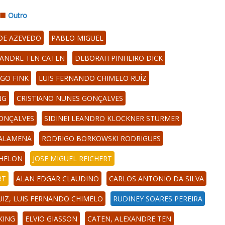
Outro
DE AZEVEDO
PABLO MIGUEL
ANDRE TEN CATEN
DEBORAH PINHEIRO DICK
IGO FINK
LUIS FERNANDO CHIMELO RUÍZ
NG
CRISTIANO NUNES GONÇALVES
GONÇALVES
SIDINEI LEANDRO KLOCKNER STURMER
ZALAMENA
RODRIGO BORKOWSKI RODRIGUES
CHELON
JOSE MIGUEL REICHERT
RT
ALAN EDGAR CLAUDINO
CARLOS ANTONIO DA SILVA
UIZ, LUIS FERNANDO CHIMELO
RUDINEY SOARES PEREIRA
KING
ELVIO GIASSON
CATEN, ALEXANDRE TEN