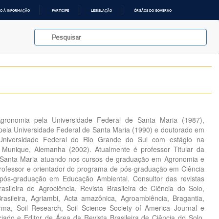
O À INFORMAÇÃO
PARTICIPE
LEGISLAÇÃO
ÓRGÃOS DO GOVERNO
ronomia pela Universidade Federal de Santa Maria (1987),
ela Universidade Federal de Santa Maria (1990) e doutorado em
Universidade Federal do Rio Grande do Sul com estágio na
 Munique, Alemanha (2002). Atualmente é professor Titular da
 Santa Maria atuando nos cursos de graduação em Agronomia e
professor e orientador do programa de pós-graduação em Ciência
pós-graduação em Educação Ambiental. Consultor das revistas
rasileira de Agrociência, Revista Brasileira de Ciência do Solo,
asileira, Agriambi, Acta amazônica, Agroambiência, Bragantia,
rma, Soil Research, Soil Science Society of America Journal e
iado e Editor de Área da Revista Brasileira de Ciência do Solo.