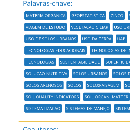
Palavras-chave:
MATERIA ORGANICA
GEOESTATISTICA
ZINCO
VIAGEM DE ESTUDO
VEGETACAO CILIAR
USO UR
USO DE SOLOS URBANOS
USO DA TERRA
UAB
TECNOLOGIAS EDUCACIONAIS
TECNOLOGIAS DE 
TECNOLOGIAS
SUSTENTABILIDADE
SUPERFICIE
SOLUCAO NUTRITIVA
SOLOS URBANOS
SOLOS 
SOLOS ARENOSOS
SOLOS
SOLO:PAISAGEM
S
SOIL QUALITY INDICATORS
SOIL ORGANI MATTER
SISTEMATIZACAO
SISTEMAS DE MANEJO
SISTE
Coautores: