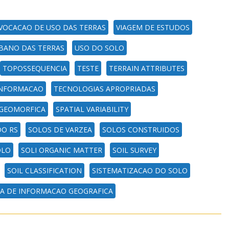
VOCACAO DE USO DAS TERRAS
VIAGEM DE ESTUDOS
BANO DAS TERRAS
USO DO SOLO
TOPOSSEQUENCIA
TESTE
TERRAIN ATTRIBUTES
INFORMACAO
TECNOLOGIAS APROPRIADAS
 GEOMORFICA
SPATIAL VARIABILITY
DO RS
SOLOS DE VARZEA
SOLOS CONSTRUIDOS
OLO
SOLI ORGANIC MATTER
SOIL SURVEY
SOIL CLASSIFICATION
SISTEMATIZACAO DO SOLO
MA DE INFORMACAO GEOGRAFICA