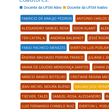
Docente da UFSM Ativo
Docente da UFSM Inativo
FABRICIO DE ARAUJO PEDRON
ANTONIO CARLOS 
ALESSANDRO SAMUEL ROSA
EGON KLAMT
ALEX
TEN CATEN, A.
ANDRISA BALBINOT
JESSÉ RODR
FABIO PACHECO MENEZES
EVERTON LUIS POELKI
ÂNDREA MACHADO PEREIRA FRANCO
JULIANA L 
MARIA DE LOUDES MENDONÇA-SANTOS
JOVANI 
MÁRCIO RAMOS BOTELHO
CRISTIANE REGINA MI
JEAN MICHEL MOURA BUENO
DALVAN JOSE REINE
TIECHER, TALES
SAMUEL-ROSA, ALESSANDRO
R
LUIZ FERNANDO CHIMELO RUIZ
EVERTON L. POEL