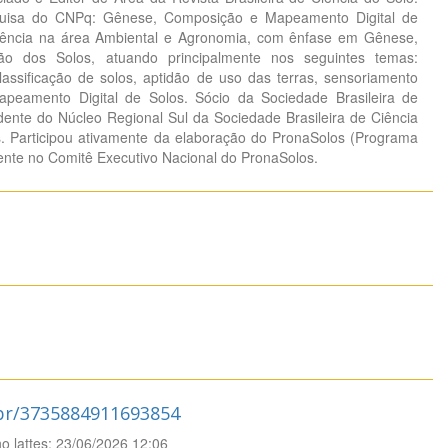
uisa do CNPq: Gênese, Composição e Mapeamento Digital de
iência na área Ambiental e Agronomia, com ênfase em Gênese,
ação dos Solos, atuando principalmente nos seguintes temas:
lassificação de solos, aptidão de uso das terras, sensoriamento
peamento Digital de Solos. Sócio da Sociedade Brasileira de
idente do Núcleo Regional Sul da Sociedade Brasileira de Ciência
. Participou ativamente da elaboração do PronaSolos (Programa
lente no Comitê Executivo Nacional do PronaSolos.
.br/3735884911693854
no lattes: 23/06/2026 12:06