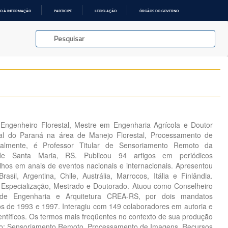
O À INFORMAÇÃO
PARTICIPE
LEGISLAÇÃO
ÓRGÃOS DO GOVERNO
 Engenheiro Florestal, Mestre em Engenharia Agrícola e Doutor
ral do Paraná na área de Manejo Florestal, Processamento de
lmente, é Professor Titular de Sensoriamento Remoto da
 de Santa Maria, RS. Publicou 94 artigos em periódicos
alhos em anais de eventos nacionais e internacionais. Apresentou
Brasil, Argentina, Chile, Austrália, Marrocos, Itália e Finlândia.
 Especialização, Mestrado e Doutorado. Atuou como Conselheiro
de Engenharia e Arquitetura CREA-RS, por dois mandatos
os de 1993 e 1997. Interagiu com 149 colaboradores em autoria e
ientíficos. Os termos mais freqüentes no contexto de sua produção
 são: Sensoriamento Remoto, Processamento de Imagens, Recursos