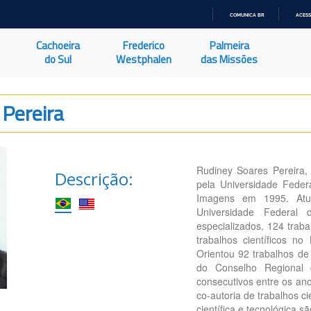
COMUNICA BR
ACESS
IR
PARA
Cachoeira
Frederico
Palmeira
O
CONTEÚDO
do Sul
Westphalen
das Missões
Pereira
Rudiney Soares Pereira,
Descrição:
pela Universidade Fede
Imagens em 1995. Atua
Universidade Federal
especializados, 124 trab
trabalhos científicos no 
Orientou 92 trabalhos de
do Conselho Regional 
consecutivos entre os an
co-autoria de trabalhos c
científica e tecnológica