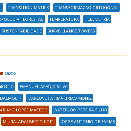
L
TRANSITION MATRIX
TRANSFORMACAO ORTOGONAL
IPOLOGIA FLORESTAL
TEMPERATURA
TELEMETRIA
SUSTENTABILIDADE
SURVEILLANCE TOWERS
Outro
GIOTTO
EMANUEL ARAÚJO SILVA
 DALMOLIN
MARLOVE FATIMA BRIAO MUNIZ
ARIANE LOPES MACEDO
WATERLOO PEREIRA FILHO
MIURA, ADALBERTO KOITI
JORGE ANTONIO DE FARIAS