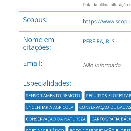
Data da última alteração 
Scopus:
https://www.scopu
Nome em
PEREIRA, R. S.
citações:
Email:
Não informado
Especialidades:
SENSORIAMENTO REMOTO
RECURSOS FLORESTAI
ENGENHARIA AGRÍCOLA
CONSERVAÇÃO DE BACIAS
CONSERVAÇÃO DA NATUREZA
CARTOGRAFIA BÁSI
SOFTWARE BÁSICO
FOTOINTERPRETAÇÃO FLORES