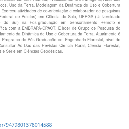
ricos, Uso da Terra, Modelagem da Dinâmica de Uso e Cobertura
. Exerceu atividades de co-orientação e colaborador de pesquisas
Federal de Pelotas) em Ciência do Solo, UFRGS (Universidade
e do Sul) na Pós-graduação em Sensoriamento Remoto e
tífica com a EMBRAPA-CPACT. É líder de Grupo de Pesquisa do
mento da Dinâmica de Uso e Cobertura da Terra. Atualmente é
o Programa de Pós-Graduação em Engenharia Florestal, nível de
nsultor Ad-Doc das Revistas Ciência Rural, Ciência Florestal,
as e Série em Ciências Geodésicas.
.br/9479801378014588