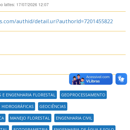
no lattes: 17/07/2026 12:07
s.com/authid/detail.uri?authorId=7201455822
S E ENGENHARIA FLORESTAL
GEOPROCESSAMENTO
 HIDROGRÁFICAS
GEOCIÊNCIAS
CA
MANEJO FLORESTAL
ENGENHARIA CIVIL
TAL
FOTOGRAMETRIA
ENGENHARIA DE ÁGUA E SOLO