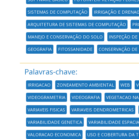
SISTEMAS DE COMPUTAÇÃO
IRRIGAÇÃO E DRENA
ARQUITETURA DE SISTEMAS DE COMPUTAÇÃO
PR
MANEJO E CONSERVAÇÃO DO SOLO
INSPEÇÃO DE
GEOGRAFIA
FITOSSANIDADE
CONSERVAÇÃO DE 
Palavras-chave:
IRRIGACAO
ZONEAMENTO AMBIENTAL
WEB
V
VIDEOGRAMETRIA
VIDEOGRAFIA
VEGETACAO NA
VARIAVEIS FISICAS
VARIAVEIS DENDROMETRICAS
VARIABILIDADE GENETICA
VARIABILIDADE ESPACI
VALORACAO ECONOMICA
USO E COBERTURA DA T