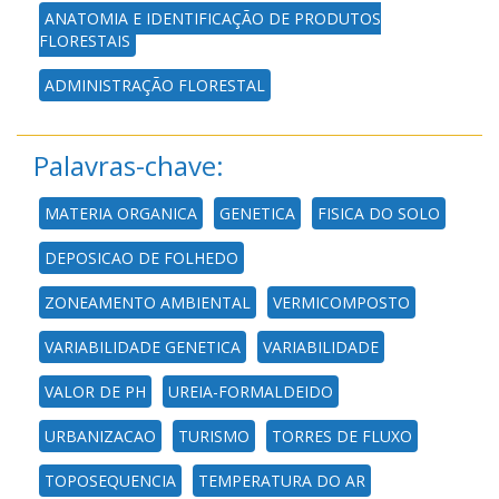
ANATOMIA E IDENTIFICAÇÃO DE PRODUTOS
FLORESTAIS
ADMINISTRAÇÃO FLORESTAL
Palavras-chave:
MATERIA ORGANICA
GENETICA
FISICA DO SOLO
DEPOSICAO DE FOLHEDO
ZONEAMENTO AMBIENTAL
VERMICOMPOSTO
VARIABILIDADE GENETICA
VARIABILIDADE
VALOR DE PH
UREIA-FORMALDEIDO
URBANIZACAO
TURISMO
TORRES DE FLUXO
TOPOSEQUENCIA
TEMPERATURA DO AR