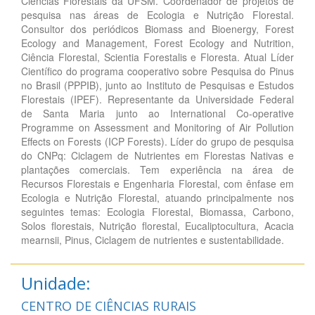
Ciências Florestais da UFSM. Coordenador de projetos de
pesquisa nas áreas de Ecologia e Nutrição Florestal.
Consultor dos periódicos Biomass and Bioenergy, Forest
Ecology and Management, Forest Ecology and Nutrition,
Ciência Florestal, Scientia Forestalis e Floresta. Atual Líder
Científico do programa cooperativo sobre Pesquisa do Pinus
no Brasil (PPPIB), junto ao Instituto de Pesquisas e Estudos
Florestais (IPEF). Representante da Universidade Federal
de Santa Maria junto ao International Co-operative
Programme on Assessment and Monitoring of Air Pollution
Effects on Forests (ICP Forests). Líder do grupo de pesquisa
do CNPq: Ciclagem de Nutrientes em Florestas Nativas e
plantações comerciais. Tem experiência na área de
Recursos Florestais e Engenharia Florestal, com ênfase em
Ecologia e Nutrição Florestal, atuando principalmente nos
seguintes temas: Ecologia Florestal, Biomassa, Carbono,
Solos florestais, Nutrição florestal, Eucaliptocultura, Acacia
mearnsii, Pinus, Ciclagem de nutrientes e sustentabilidade.
Unidade:
CENTRO DE CIÊNCIAS RURAIS