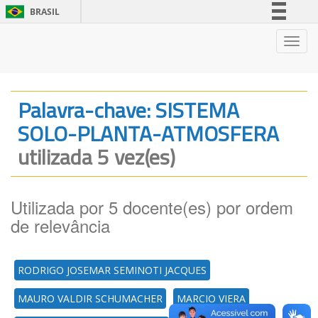
BRASIL
Simplifique!
Nave
Comunica BR
Participe
Acesso à informação
Palavra-chave: SISTEMA
Legislação
SOLO-PLANTA-ATMOSFERA
Canais
utilizada 5 vez(es)
Utilizada por 5 docente(es) por ordem
de relevância
RODRIGO JOSEMAR SEMINOTI JACQUES
MAURO VALDIR SCHUMACHER
MARCIO VIERA