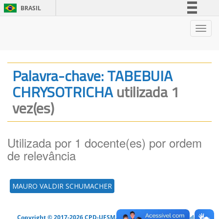
BRASIL
Simplifique!
Nave
Comunica BR
Participe
Acesso à informação
Palavra-chave: TABEBUIA
Legislação
CHRYSOTRICHA
utilizada 1
Canais
vez(es)
Utilizada por 1 docente(es) por ordem
de relevância
MAURO VALDIR SCHUMACHER
Copyright © 2017-2026 CPD-UFSM. Todos os direitos reservados.