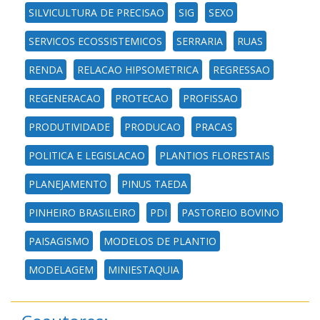
SILVICULTURA DE PRECISAO
SIG
SEXO
SERVICOS ECOSSISTEMICOS
SERRARIA
RUAS
RENDA
RELACAO HIPSOMETRICA
REGRESSAO
REGENERACAO
PROTECAO
PROFISSAO
PRODUTIVIDADE
PRODUCAO
PRACAS
POLITICA E LEGISLACAO
PLANTIOS FLORESTAIS
PLANEJAMENTO
PINUS TAEDA
PINHEIRO BRASILEIRO
PDI
PASTOREIO BOVINO
PAISAGISMO
MODELOS DE PLANTIO
MODELAGEM
MINIESTAQUIA