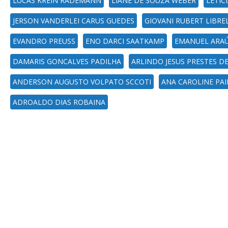
LUCAS KREIN RADEMANN
LIANE DE SOUZA WEBER
LETÍC
JERSON VANDERLEI CARUS GUEDES
GIOVANI RUBERT LIBR
EVANDRO PREUSS
ENO DARCI SAATKAMP
EMANUEL ARAÚ
DAMARIS GONCALVES PADILHA
ARLINDO JESUS PRESTES DE
ANDERSON AUGUSTO VOLPATO SCCOTI
ANA CAROLINE PA
ADROALDO DIAS ROBAINA