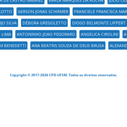
IA DE CASTRO GABRIEL
KARLA MARQUES DA ROCHA
JULIO CE
ELOTTO
GERSON JONAS SCHIRMER
FRANCIELE FRANCISCA MA
JO SILVA
DÉBORA GREGOLETTO
DIOGO BELMONTE LIPPERT
 LIMA
ANTONINHO JOAO PEGORARO
ANGELICA CIROLINI
A
IM BENEDETTI
ANA BEATRIS SOUZA DE DEUS BRUSA
ALEXAN
Copyright © 2017-2026 CPD-UFSM. Todos os direitos reservados.