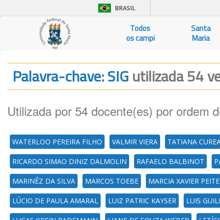
BRASIL
Todos
Santa
os campi
Maria
Palavra-chave: SIG
utilizada 54 v
Utilizada por 54 docente(es) por ordem d
WATERLOO PEREIRA FILHO
VALMIR VIERA
TATIANA CURE
RICARDO SIMAO DINIZ DALMOLIN
RAFAELO BALBINOT
P
MARINÊZ DA SILVA
MARCOS TOEBE
MARCIA XAVIER PEIT
LÚCIO DE PAULA AMARAL
LUIZ PATRIC KAYSER
LUIS GUIL