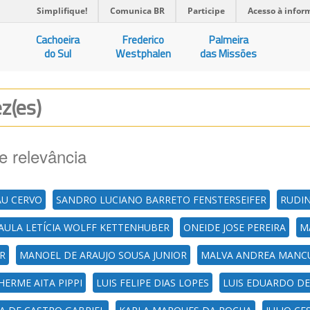
Simplifique!
Comunica BR
Participe
Acesso à infor
Cachoeira
Frederico
Palmeira
do Sul
Westphalen
das Missões
ez(es)
e relevância
AU CERVO
SANDRO LUCIANO BARRETO FENSTERSEIFER
RUDIN
AULA LETÍCIA WOLFF KETTENHUBER
ONEIDE JOSE PEREIRA
M
ER
MANOEL DE ARAUJO SOUSA JUNIOR
MALVA ANDREA MANC
HERME AITA PIPPI
LUIS FELIPE DIAS LOPES
LUIS EDUARDO D