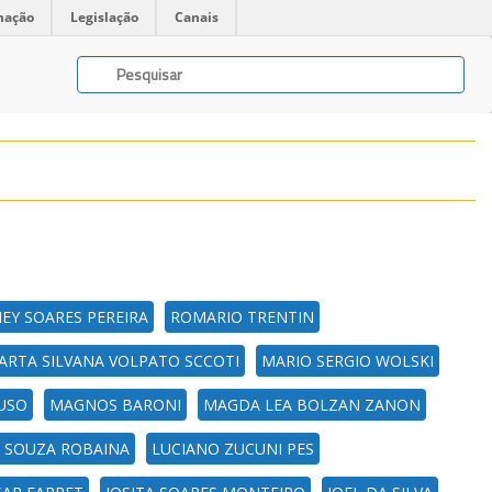
mação
Legislação
Canais
EY SOARES PEREIRA
ROMARIO TRENTIN
ARTA SILVANA VOLPATO SCCOTI
MARIO SERGIO WOLSKI
USO
MAGNOS BARONI
MAGDA LEA BOLZAN ZANON
E SOUZA ROBAINA
LUCIANO ZUCUNI PES