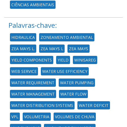
CIÊNCIAS AMBIENTAIS
Palavras-chave:
HIDRAULICA
ZONEAMENTO AMBIENTAL
ZEA MAYS L.
ZEA MAYS L
ZEA MAYS
YIELD COMPONENTS
YIELD
WINISAREG
WEB SERVICE
WATER USE EFFICIENCY
WATER REQUIREMENT
WATER PUMPING
WATER MANAGEMENT
WATER FLOW
WATER DISTRIBUTION SYSTEMS
WATER DEFICIT
VPL
VOLUMETRIA
VOLUMES DE CHUVA