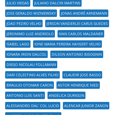
JULIO VIEGAS
JULIANO DALCIN MARTINS
JOSE GERALDO WIZNIEWSKY
JONAS ANDRÉ ARNEMANN
JOAO PEDRO VELHO
JERSON VANDERLEI CARUS GUEDES
JERONIMO LUIZ ANDRIOLO
IVAN CARLOS MALDANER
ISABEL LAGO
IONE MARIA PEREIRA HAYGERT VELHO
IONARA IRION DALCOL
DILSON ANTONIO BISOGNIN
DIEGO NICOLAU FOLLMANN
DARI CELESTINO ALVES FILHO
CLAUDIR JOSE BASSO
BRAULIO OTOMAR CARON
ASTOR HENRIQUE NIED
ANTONIO LUIS SANTI
ANGELICA DURIGON
ALESSANDRO DAL' COL LUCIO
ALENCAR JUNIOR ZANON