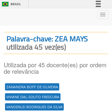
BRASIL
Simplifique!
Nave
Comunica BR
Participe
Acesso à informação
Palavra-chave: ZEA MAYS
Legislação
utilizada 45 vez(es)
Canais
Utilizada por 45 docente(es) por ordem
de relevância
ZANANDRA BOFF DE OLIVEIRA
VIVIANE DAL-SOUTO FRESCURA
VANDERLEI RODRIGUES DA SILVA