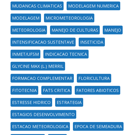
MUDANCAS CLIMATICAS
MODELAGEM NUMERICA
MODELAGEM
MICROMETEOROLOGIA
METEOROLOGIA
MANEJO DE CULTURAS
MANEJO
INTENSIFICACAO SUSTENTAVE
INSETICIDA
INMET/UFSM
INDICACAO TECNICA
GLYCINE MAX (L.) MERRIL
FORMACAO COMPLEMENTAR
FLORICULTURA
FITOTECNIA
FATS CRITICA
FATORES ABIOTICOS
ESTRESSE HIDRICO
ESTRATEGIA
ESTAGIOS DESENVOLVIMENTO
ESTACAO METEOROLOGICA
EPOCA DE SEMEADURA