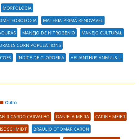
MORFOLOGIA
OMETEOROLOGIA
MATERIA-PRIMA RENOVAVEL
VOURAS
MANEJO DE NITROGENIO
MANEJO CULTURAL
DRACES CORN POPULATIONS
ACOES
INDICE DE CLOROFILA
HELIANTHUS ANNUUS L.
Outro
VAN RICARDO CARVALHO
DANIELA MEIRA
CARINE MEIER
ISE SCHMIDT
BRAULIO OTOMAR CARON