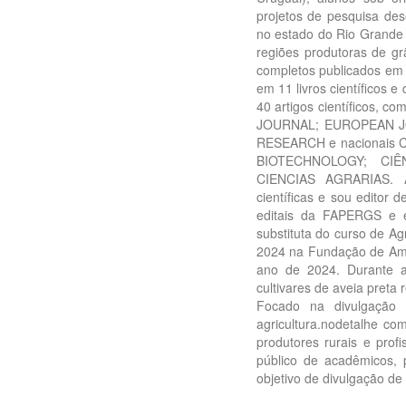
projetos de pesquisa des
no estado do Rio Grande 
regiões produtoras de gr
completos publicados em p
em 11 livros científicos 
40 artigos científicos, 
JOURNAL; EUROPEAN 
RESEARCH e nacionais
BIOTECHNOLOGY; CIÊ
CIENCIAS AGRARIAS. A
científicas e sou editor
editais da FAPERGS e e
substituta do curso de 
2024 na Fundação de Am
ano de 2024. Durante a 
cultivares de aveia pre
Focado na divulgação 
agricultura.nodetalhe com
produtores rurais e prof
público de acadêmicos, p
objetivo de divulgação d