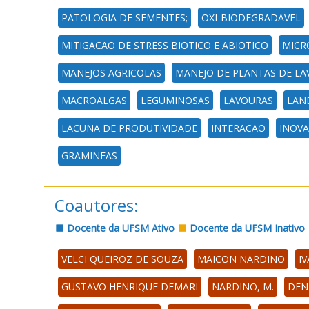
PATOLOGIA DE SEMENTES;
OXI-BIODEGRADAVEL
MITIGACAO DE STRESS BIOTICO E ABIOTICO
MICR
MANEJOS AGRICOLAS
MANEJO DE PLANTAS DE LA
MACROALGAS
LEGUMINOSAS
LAVOURAS
LAN
LACUNA DE PRODUTIVIDADE
INTERACAO
INOV
GRAMINEAS
Coautores:
Docente da UFSM Ativo
Docente da UFSM Inativo
VELCI QUEIROZ DE SOUZA
MAICON NARDINO
I
GUSTAVO HENRIQUE DEMARI
NARDINO, M.
DEN