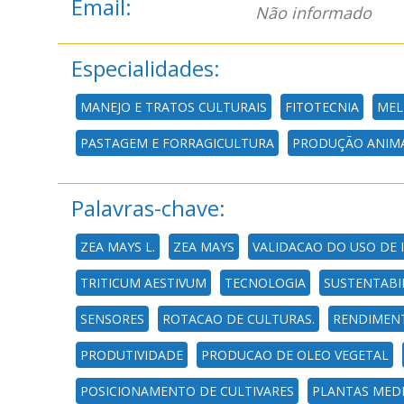
Email:
Não informado
Especialidades:
MANEJO E TRATOS CULTURAIS
FITOTECNIA
MEL
PASTAGEM E FORRAGICULTURA
PRODUÇÃO ANIM
Palavras-chave:
ZEA MAYS L.
ZEA MAYS
VALIDACAO DO USO DE 
TRITICUM AESTIVUM
TECNOLOGIA
SUSTENTABI
SENSORES
ROTACAO DE CULTURAS.
RENDIMEN
PRODUTIVIDADE
PRODUCAO DE OLEO VEGETAL
POSICIONAMENTO DE CULTIVARES
PLANTAS MEDI