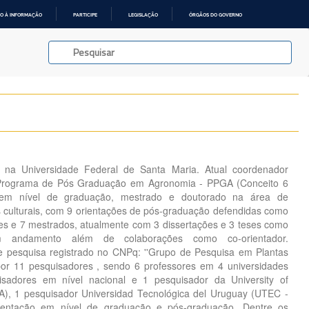
O À INFORMAÇÃO
PARTICIPE
LEGISLAÇÃO
ÓRGÃOS DO GOVERNO
r na Universidade Federal de Santa Maria. Atual coordenador
Programa de Pós Graduação em Agronomia - PPGA (Conceito 6
 em nível de graduação, mestrado e doutorado na área de
os culturais, com 9 orientações de pós-graduação defendidas como
eses e 7 mestrados, atualmente com 3 dissertações e 3 teses como
 em andamento além de colaborações como co-orientador.
 pesquisa registrado no CNPq: ''Grupo de Pesquisa em Plantas
por 11 pesquisadores , sendo 6 professores em 4 universidades
uisadores em nível nacional e 1 pesquisador da University of
A), 1 pesquisador Universidad Tecnológica del Uruguay (UTEC -
rientação em nível de graduação e pós-graduação. Dentre os