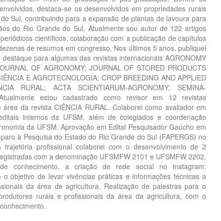
envolvidos, destaca-se os desenvolvidos em propriedades rurais
do Sul, contribuindo para a expansão de plantas de lavoura para
ãos do Rio Grande do Sul. Atualmente sou autor de 122 artigos
eriódicos científicos, colaboração com a publicação de capítulos
e dezenas de resumos em congresso. Nos últimos 5 anos, publiquei
com destaque para algumas das revistas internacionais AGRONOMY
JOURNAL OF AGRONOMY; JOURNAL OF STORED PRODUCTS
 CIÊNCIA E AGROTECNOLOGIA; CROP BREEDING AND APPLIED
NCIA RURAL; ACTA SCIENTIARUM-AGRONOMY; SEMINA-
tualmente estou cadastrado como revisor em 12 revistas
 de área da revista CIÊNCIA RURAL. Colaborei como avaliador em
ditais internos da UFSM, além de colegiados e coordenação
Agronomia da UFSM. Aprovação em Edital Pesquisador Gaúcho em
paro à Pesquisa do Estado do Rio Grande do Sul (FAPERGS) no
trajetória profissional colaborei com o desenvolvimento de 2
ta registradas com a denominação UFSMFW 2101 e UFSMFW 2202.
de conhecimento, a criação de rede social no Instagram:
 o objetivo de levar vivências práticas e informações técnicas a
issionais da área de agricultura. Realização de palestras para o
rodutores rurais e profissionais da área da agricultura, com o
e conhecimento.