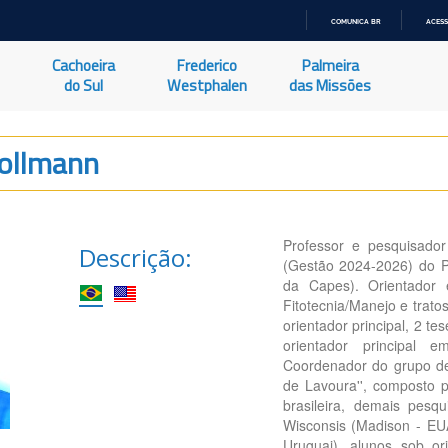
COMUNICA BR
ACESS
IR
PARA
Cachoeira
Frederico
Palmeira
O
CONTEÚDO
do Sul
Westphalen
das Missões
Follmann
Professor e pesquisado
Descrição:
(Gestão 2024-2026) do 
da Capes). Orientador
Fitotecnia/Manejo e trat
orientador principal, 2 t
orientador principal
Coordenador do grupo de
de Lavoura'', composto 
brasileira, demais pesq
Wisconsis (Madison - EU
Uruguai), alunos sob o