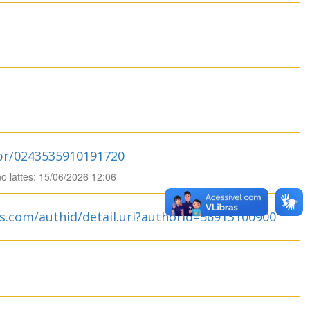
.br/0243535910191720
no lattes: 15/06/2026 12:06
s.com/authid/detail.uri?authorId=56913100900