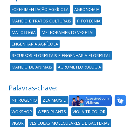
EXPERIMENTAÇÃO AGRÍCOLA
AGRONOMIA
MANEJO E TRATOS CULTURAIS
FITOTECNIA
MATOLOGIA
MELHORAMENTO VEGETAL
ENGENHARIA AGRÍCOLA
RECURSOS FLORESTAIS E ENGENHARIA FLORESTAL
MANEJO DE ANIMAIS
AGROMETEOROLOGIA
Palavras-chave:
NITROGENIO
ZEA MAYS L.
ZEA MAYS
WOKSHOP
WEED PLANTS.
VIOLA TRICOLOR
VIGOR
VESICULAS MOLECULARES DE BACTERIAS