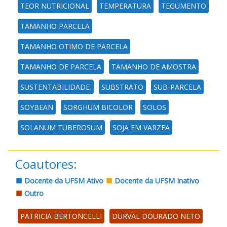
TEOR NUTRICIONAL
TEMPERATURA
TEGUMENTO
TAMANHO PARCELA
TAMANHO OTIMO DE PARCELA
TAMANHO DE PARCELA
TAMANHO DE AMOSTRA
SUSTENTABILIDADE.
SUBSTRATO
SUB-PARCELA
SOYBEAN
SORGHUM BICOLOR
SOLOS
SOLANUM TUBEROSUM
SOJA EM VARZEA
Coautores:
Docente da UFSM Ativo
Docente da UFSM Inativo
Outro
PATRICIA BERTONCELLI
DURVAL DOURADO NETO