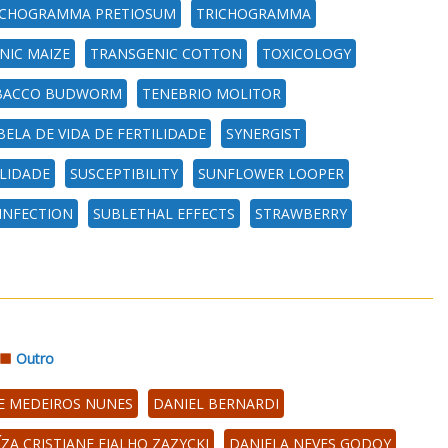
ICHOGRAMMA PRETIOSUM
TRICHOGRAMMA
NIC MAIZE
TRANSGENIC COTTON
TOXICOLOGY
BACCO BUDWORM
TENEBRIO MOLITOR
BELA DE VIDA DE FERTILIDADE
SYNERGIST
ILIDADE
SUSCEPTIBILITY
SUNFLOWER LOOPER
INFECTION
SUBLETHAL EFFECTS
STRAWBERRY
Outro
E MEDEIROS NUNES
DANIEL BERNARDI
ÍZA CRISTIANE FIALHO ZAZYCKI
DANIELA NEVES GODOY