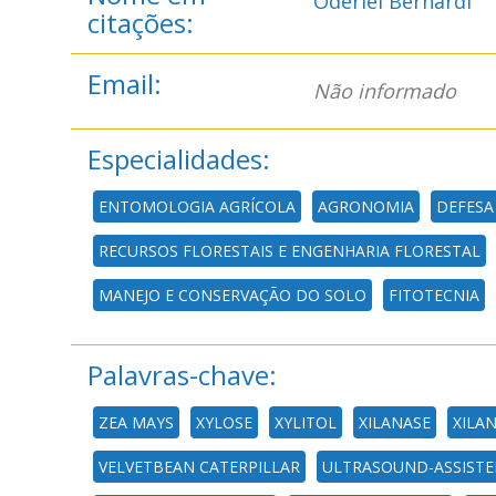
Oderlei Bernardi
citações:
Email:
Não informado
Especialidades:
ENTOMOLOGIA AGRÍCOLA
AGRONOMIA
DEFESA
RECURSOS FLORESTAIS E ENGENHARIA FLORESTAL
MANEJO E CONSERVAÇÃO DO SOLO
FITOTECNIA
Palavras-chave:
ZEA MAYS
XYLOSE
XYLITOL
XILANASE
XILA
VELVETBEAN CATERPILLAR
ULTRASOUND-ASSISTE