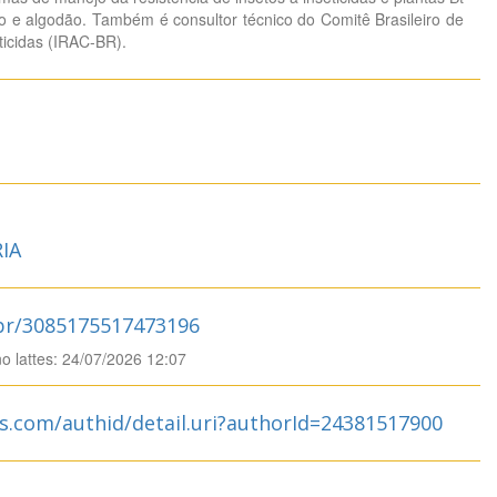
ho e algodão. Também é consultor técnico do Comitê Brasileiro de
ticidas (IRAC-BR).
IA
.br/3085175517473196
no lattes: 24/07/2026 12:07
s.com/authid/detail.uri?authorId=24381517900