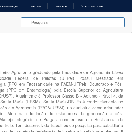
O À INFORMAÇÃO
PARTICIPE
LEGISLAÇÃO
ÓRGÃOS DO GOVERNO
nheiro Agrônomo graduado pela Faculdade de Agronomia Eliseu
rsidade Federal de Pelotas (UFPel). Possui Mestrado em
ogia (PPG em Fitossanidade na FAEM/UFPel). Doutorado e Pós-
ia (PPG em Entomologia) pela Escola Superior de Agricultura
LQ/USP). Atualmente é Professor Classe B - Adjunto - Nível 4, da
 Santa Maria (UFSM), Santa Maria-RS. Está credenciamento no
ção em Agronomia (PPGA/UFSM), no qual atua como orientador
do. Atua na orientação de estudantes de graduação e pós-
Manejo Integrado de Pragas, com ênfase em Resistência de
ontrole. Tem desenvolvido trabalhos de pesquisa para subsidiar a
s de manejo da resistência de insetos a inseticidas e plantas Bt