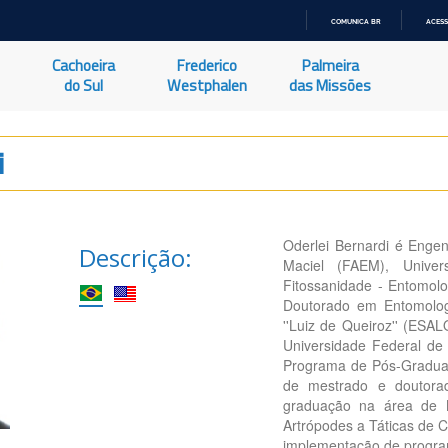
COMUNICA BR
ACESS
IR
PARA
Cachoeira
Frederico
Palmeira
O
CONTEÚDO
do Sul
Westphalen
das Missões
i
Oderlei Bernardi é Enge
Descrição:
Maciel (FAEM), Unive
Fitossanidade - Entomol
Doutorado em Entomolog
''Luiz de Queiroz'' (ESA
Universidade Federal de
Programa de Pós-Gradua
de mestrado e doutora
graduação na área de 
Artrópodes a Táticas de C
implementação de programa