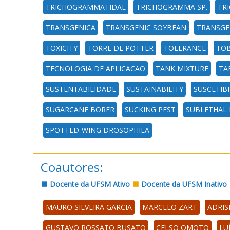
TRICHOGRAMMATIDAE
TRICHOGRAMMA SP.
TR
TRANSGENICA
TRANSGENIC SOYBEAN
TRANSGE
TOXICITY
TORRE DE POTTER
TOLERANCE
TO
TECNOLOGIA DE APLICACAO
TANK MIXTURE
TA
SUSTENTABILIDADE
SUSTAINABILITY
SUSCETIB
SUGARCANE BORER
SUCKING PEST
SUBLETHAL 
SPOTTED-WING DROSOPHILA
Coautores:
Docente da UFSM Ativo
Docente da UFSM Inativo
MAURO SILVEIRA GARCIA
MARCELO ZART
ADRIS
GUSTAVO ROSSATO BUSATO
CELSO OMOTO
LU