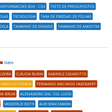
ANSFORMACOES BOX - COX
TESTE DE PRESSUPOSTOS
OLAS
TECNOLOGIA
TAXA DE EMISSAO DE FOLHAS
CELA
TAMANHO DE ENSAIOS
TAMANHO DE AMOSTRA
Outro
LVEIRA
CLÁUDIA BURIN
GABRIELE CASAROTTO
LINDOLFO STORCK
FERNANDO MACHADO HAESBAERT
IA BRUM
ALESSANDRO DAL' COL LUCIO
VANDERLEI BOTH
AURI BRACKMANN