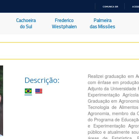
COMUNICA BR
ACESS
IR
PARA
Cachoeira
Frederico
Palmeira
O
CONTEÚDO
do Sul
Westphalen
das Missões
Realizei graduação em A
Descrição:
com ênfase em produção v
Adjunto da Universidade 
Experimentação Agrícol
Graduação em Agronomia, 
Tecnologia de Alimento
Agronomia, membro da Co
do Programa de Educação 
e Experimentação Agro
público e atualmente sou
áreas de Estatística,