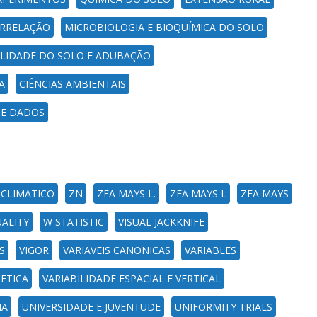
ORRELAÇÃO
MICROBIOLOGIA E BIOQUÍMICA DO SOLO
ILIDADE DO SOLO E ADUBAÇÃO
A
CIÊNCIAS AMBIENTAIS
DE DADOS
CLIMATICO
ZN
ZEA MAYS L.
ZEA MAYS L
ZEA MAYS
ALITY
W STATISTIC
VISUAL JACKKNIFE
S
VIGOR
VARIAVEIS CANONICAS
VARIABLES
ETICA
VARIABILIDADE ESPACIAL E VERTICAL
MA
UNIVERSIDADE E JUVENTUDE
UNIFORMITY TRIALS