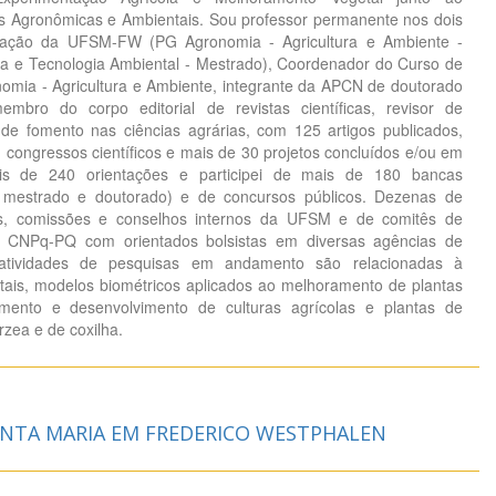
s Agronômicas e Ambientais. Sou professor permanente nos dois
ação da UFSM-FW (PG Agronomia - Agricultura e Ambiente -
a e Tecnologia Ambiental - Mestrado), Coordenador do Curso de
mia - Agricultura e Ambiente, integrante da APCN de doutorado
bro do corpo editorial de revistas científicas, revisor de
 de fomento nas ciências agrárias, com 125 artigos publicados,
 congressos científicos e mais de 30 projetos concluídos e/ou em
is de 240 orientações e participei de mais de 180 bancas
 mestrado e doutorado) e de concursos públicos. Dezenas de
ês, comissões e conselhos internos da UFSM e de comitês de
ta CNPq-PQ com orientados bolsistas em diversas agências de
 atividades de pesquisas em andamento são relacionadas à
ais, modelos biométricos aplicados ao melhoramento de plantas
ento e desenvolvimento de culturas agrícolas e plantas de
zea e de coxilha.
ANTA MARIA EM FREDERICO WESTPHALEN