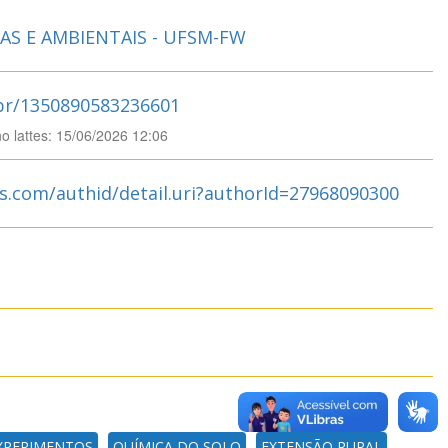
S E AMBIENTAIS - UFSM-FW
.br/1350890583236601
no lattes: 15/06/2026 12:06
s.com/authid/detail.uri?authorId=27968090300
XPERIMENTOS
QUÍMICA DO SOLO
EXTENSÃO RURAL