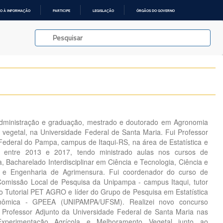
O À INFORMAÇÃO
PARTICIPE
LEGISLAÇÃO
ÓRGÃOS DO GOVERNO
dministração e graduação, mestrado e doutorado em Agronomia
egetal, na Universidade Federal de Santa Maria. Fui Professor
Federal do Pampa, campus de Itaqui-RS, na área de Estatística e
a entre 2013 e 2017, tendo ministrado aulas nos cursos de
Bacharelado Interdisciplinar em Ciência e Tecnologia, Ciência e
s e Engenharia de Agrimensura. Fui coordenador do curso de
missão Local de Pesquisa da Unipampa - campus Itaqui, tutor
Tutorial PET AGRO e líder do Grupo de Pesquisa em Estatística
nômica - GPEEA (UNIPAMPA/UFSM). Realizei novo concurso
 Professor Adjunto da Universidade Federal de Santa Maria nas
 Experimentação Agrícola e Melhoramento Vegetal junto ao