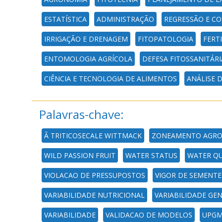
ESTATÍSTICA
ADMINISTRAÇÃO
REGRESSÃO E C
IRRIGAÇÃO E DRENAGEM
FITOPATOLOGIA
FERT
ENTOMOLOGIA AGRÍCOLA
DEFESA FITOSSANITÁRI
CIÊNCIA E TECNOLOGIA DE ALIMENTOS
ANÁLISE 
Palavras-chave:
Ã TRITICOSECALE WITTMACK
ZONEAMENTO AGRO
WILD PASSION FRUIT
WATER STATUS
WATER QU
VIOLACAO DE PRESSUPOSTOS
VIGOR DE SEMENTE
VARIABILIDADE NUTRICIONAL
VARIABILIDADE GEN
VARIABILIDADE
VALIDACAO DE MODELOS
UPG