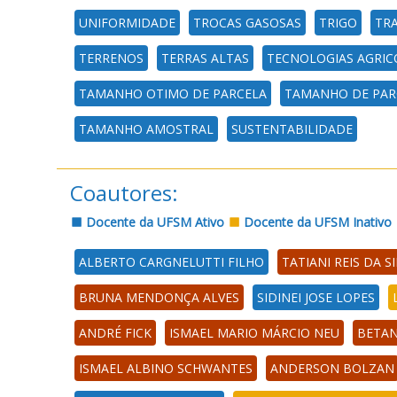
UNIFORMIDADE
TROCAS GASOSAS
TRIGO
TR
TERRENOS
TERRAS ALTAS
TECNOLOGIAS AGRIC
TAMANHO OTIMO DE PARCELA
TAMANHO DE PAR
TAMANHO AMOSTRAL
SUSTENTABILIDADE
Coautores:
Docente da UFSM Ativo
Docente da UFSM Inativo
ALBERTO CARGNELUTTI FILHO
TATIANI REIS DA SI
BRUNA MENDONÇA ALVES
SIDINEI JOSE LOPES
ANDRÉ FICK
ISMAEL MARIO MÁRCIO NEU
BETAN
ISMAEL ALBINO SCHWANTES
ANDERSON BOLZAN