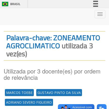
BRASIL
Simplifique!
Nave
Comunica BR
Participe
Acesso à informação
Palavra-chave: ZONEAMENTO
Legislação
AGROCLIMATICO
utilizada 3
Canais
vez(es)
Utilizada por 3 docente(es) por ordem
de relevância
MARCOS TOEBE
GUSTAVO PINTO DA SILVA
ADRIANO SEVERO FIGUEIRO