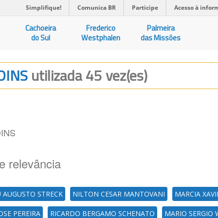
Simplifique!
Comunica BR
Participe
Acesso à infor
Cachoeira
Frederico
Palmeira
do Sul
Westphalen
das Missões
RDINS
utilizada 45 vez(es)
INS
e relevância
 AUGUSTO STRECK
NILTON CESAR MANTOVANI
MARCIA XAVI
OSE PEREIRA
RICARDO BERGAMO SCHENATO
MARIO SERGIO 