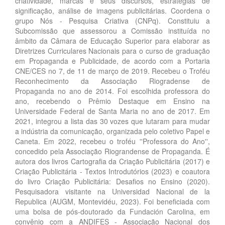
criatividade, marcas e seus discursos, estratégias de
significação, análise de imagens publicitárias. Coordena o
grupo Nós - Pesquisa Criativa (CNPq). Constituiu a
Subcomissão que assessorou a Comissão instituída no
âmbito da Câmara de Educação Superior para elaborar as
Diretrizes Curriculares Nacionais para o curso de graduação
em Propaganda e Publicidade, de acordo com a Portaria
CNE/CES no 7, de 11 de março de 2019. Recebeu o Troféu
Reconhecimento da Associação Riogradense de
Propaganda no ano de 2014. Foi escolhida professora do
ano, recebendo o Prêmio Destaque em Ensino na
Universidade Federal de Santa Maria no ano de 2017. Em
2021, integrou a lista das 30 vozes que lutaram para mudar
a indústria da comunicação, organizada pelo coletivo Papel e
Caneta. Em 2022, recebeu o troféu ''Professora do Ano'',
concedido pela Associação Riograndense de Propaganda. É
autora dos livros Cartografia da Criação Publicitária (2017) e
Criação Publicitária - Textos Introdutórios (2023) e coautora
do livro Criação Publicitária: Desafios no Ensino (2020).
Pesquisadora visitante na Universidad Nacional de la
Republica (AUGM, Montevidéu, 2023). Foi beneficiada com
uma bolsa de pós-doutorado da Fundación Carolina, em
convênio com a ANDIFES - Associação Nacional dos