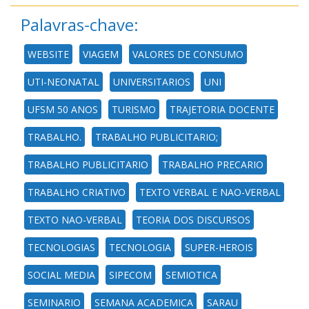
Palavras-chave:
WEBSITE
VIAGEM
VALORES DE CONSUMO
UTI-NEONATAL
UNIVERSITARIOS
UNI
UFSM 50 ANOS
TURISMO
TRAJETORIA DOCENTE
TRABALHO.
TRABALHO PUBLICITARIO;
TRABALHO PUBLICITARIO
TRABALHO PRECARIO
TRABALHO CRIATIVO
TEXTO VERBAL E NAO-VERBAL
TEXTO NAO-VERBAL
TEORIA DOS DISCURSOS
TECNOLOGIAS
TECNOLOGIA
SUPER-HEROIS
SOCIAL MEDIA
SIPECOM
SEMIOTICA
SEMINARIO
SEMANA ACADEMICA
SARAU