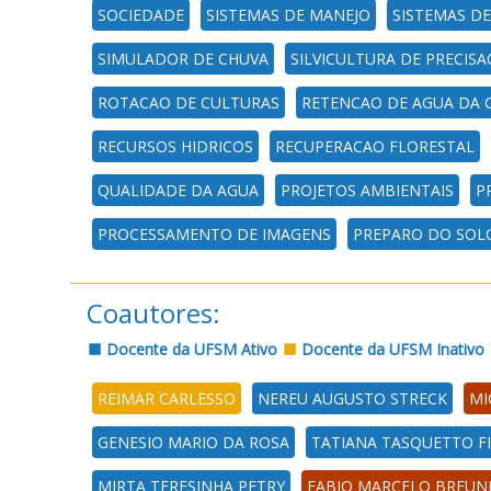
SOCIEDADE
SISTEMAS DE MANEJO
SISTEMAS D
SIMULADOR DE CHUVA
SILVICULTURA DE PRECISA
ROTACAO DE CULTURAS
RETENCAO DE AGUA DA 
RECURSOS HIDRICOS
RECUPERACAO FLORESTAL
QUALIDADE DA AGUA
PROJETOS AMBIENTAIS
P
PROCESSAMENTO DE IMAGENS
PREPARO DO SOL
Coautores:
Docente da UFSM Ativo
Docente da UFSM Inativo
REIMAR CARLESSO
NEREU AUGUSTO STRECK
MI
GENESIO MARIO DA ROSA
TATIANA TASQUETTO F
MIRTA TERESINHA PETRY
FABIO MARCELO BREUN