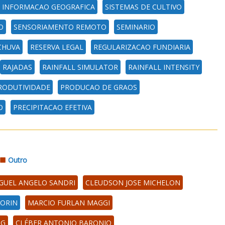
E INFORMACAO GEOGRAFICA
SISTEMAS DE CULTIVO
O
SENSORIAMENTO REMOTO
SEMINARIO
CHUVA
RESERVA LEGAL
REGULARIZACAO FUNDIARIA
RAJADAS
RAINFALL SIMULATOR
RAINFALL INTENSITY
RODUTIVIDADE
PRODUCAO DE GRAOS
O
PRECIPITACAO EFETIVA
Outro
GUEL ANGELO SANDRI
CLEUDSON JOSE MICHELON
IORIN
MARCIO FURLAN MAGGI
IG
CLÉBER ANTONIO BARONIO