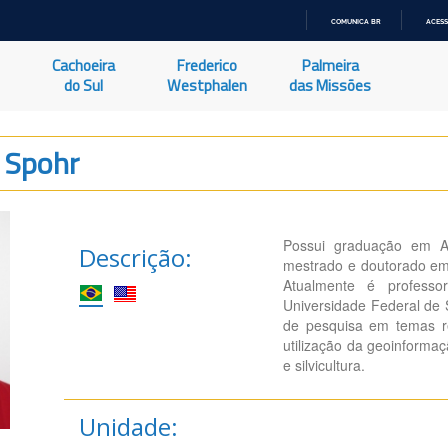
COMUNICA BR
ACESS
IR
PARA
Cachoeira
Frederico
Palmeira
O
CONTEÚDO
do Sul
Westphalen
das Missões
 Spohr
Possui graduação em Ag
Descrição:
mestrado e doutorado em 
Atualmente é professo
Universidade Federal de 
de pesquisa em temas r
utilização da geoinforma
e silvicultura.
Unidade: