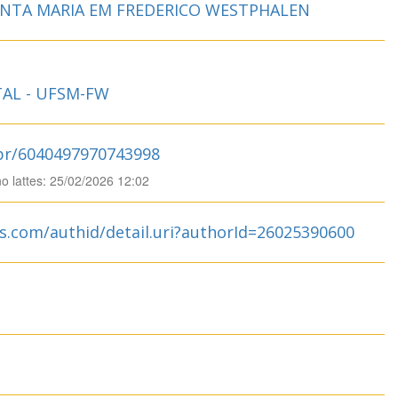
ANTA MARIA EM FREDERICO WESTPHALEN
AL - UFSM-FW
.br/6040497970743998
no lattes: 25/02/2026 12:02
s.com/authid/detail.uri?authorId=26025390600