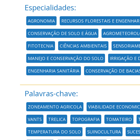
Especialidades:
AGRONOMIA
RECURSOS FLORESTAIS E ENGENHAR
CONSERVAÇÃO DE SOLO E ÁGUA
AGROMETEOROL
FITOTECNIA
CIÊNCIAS AMBIENTAIS
SENSORIAM
MANEJO E CONSERVAÇÃO DO SOLO
IRRIGAÇÃO E
ENGENHARIA SANITÁRIA
CONSERVAÇÃO DE BACIA
Palavras-chave:
ZONEAMENTO AGRICOLA
VIABILIDADE ECONOMI
VANTS
TRELICA
TOPOGRAFIA
TOMATEIRO
TEMPERATURA DO SOLO
SUINOCULTURA
SUCE