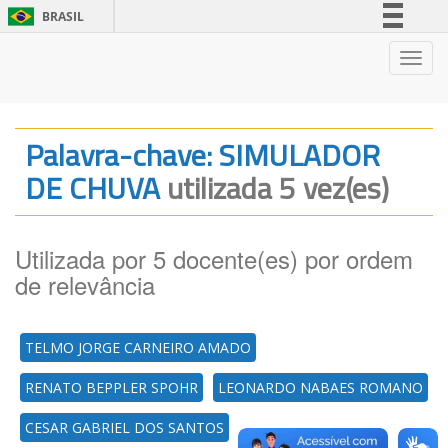
BRASIL
Simplifique!
Nave
Comunica BR
Participe
Acesso à informação
Palavra-chave: SIMULADOR
Legislação
DE CHUVA
utilizada 5 vez(es)
Canais
Utilizada por 5 docente(es) por ordem
de relevância
TELMO JORGE CARNEIRO AMADO
RENATO BEPPLER SPOHR
LEONARDO NABAES ROMANO
CESAR GABRIEL DOS SANTOS