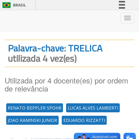
BRASIL
Simplifique!
Nave
Comunica BR
Participe
Acesso à informação
Palavra-chave: TRELICA
Legislação
utilizada 4 vez(es)
Canais
Utilizada por 4 docente(es) por ordem
de relevância
RENATO BEPPLER SPOHR
LUCAS ALVES LAMBERTI
JOAO KAMINSKI JUNIOR
EDUARDO RIZZATTI